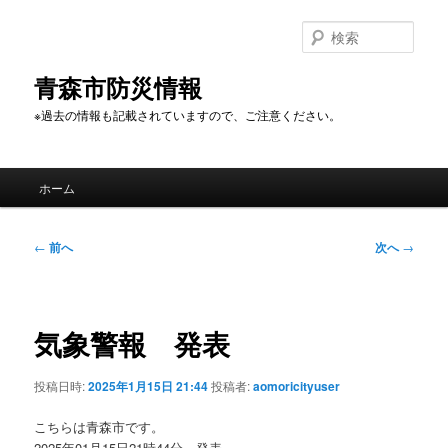
メ
イ
検
ン
索
コ
青森市防災情報
ン
※過去の情報も記載されていますので、ご注意ください。
テ
ン
ツ
メ
へ
ホーム
イ
移
ン
動
メ
投
←
前へ
次へ
→
ニ
稿
ュ
ナ
ー
ビ
ゲ
気象警報 発表
ー
シ
投稿日時:
2025年1月15日 21:44
投稿者:
aomoricityuser
ョ
ン
こちらは青森市です。
2025年01月15日21時44分 発表