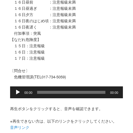
１６日昼前 ：注意報級未満
１６日昼過ぎ ：注意報級未満
１６日夕方 ：注意報級未満
１６日夜のはじめ頃：注意報級未満
１６日夜遅く ：注意報級未満
付加事項：突風
【なだれ危険度】
１５日：注意報級
１６日：注意報級
１７日：注意報級
〔問合せ〕
危機管理課(TEL017-734-5059)
音
00:00
00:00
声
プ
レ
再生ボタンをクリックすると、音声を確認できます。
ー
ヤ
※再生できない方は、以下のリンクをクリックしてください。
ー
音声リンク