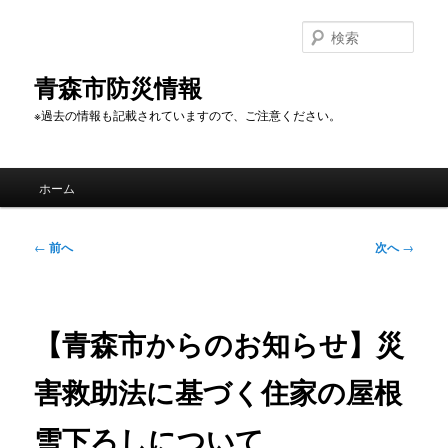
メ
イ
検
ン
索
コ
青森市防災情報
ン
※過去の情報も記載されていますので、ご注意ください。
テ
ン
ツ
メ
へ
ホーム
イ
移
ン
動
メ
投
←
前へ
次へ
→
ニ
稿
ュ
ナ
ー
ビ
ゲ
【青森市からのお知らせ】災
ー
シ
害救助法に基づく住家の屋根
ョ
ン
雪下ろしについて