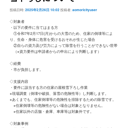
投稿日時:
2025年2月26日 10:02
投稿者:
aomoricityuser
◇対象者
・以下の要件に当てはまる方
①令和7年2月17日(月)からの大雪のため、住家の倒壊等によ
り、生命・身体に危害を受けるおそれが生じた場合
②自らの資力及び労力によって除雪を行うことができない世帯
（※資力要件は申請者からの申出により判断します）
◇経費
・市が負担します。
◇支援内容
・要件に該当する方の住家の屋根雪下ろし作業
※現場調査（倒壊や破損、落雪の危険性等）し判断します。
※あくまでも、住家倒壊等の危険性を排除するための除雪です。
※住家倒壊等の危険性がない場合は対象となりません。
※住家以外の店舗・倉庫、車庫等は対象外です。
◇対象事例