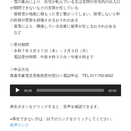
・雪の重みにより、住宅が軋んでいる又は玄関や住宅内の出入口
が開閉できないなどの支障が生じている
・屋根雪が地面に積もった雪と繋がってしまい、除雪しないと軒
の折損や壁面を損傷させるおそれがある
・落雪により、隣接している住家に被害が生じるおそれがある
など
◇受付期間
・令和７年２月２７日（木）～３月３日（月）
電話受付時間 午前８時３０分～午後６時まで
◇申込方法
青森市豪雪災害救助受付窓口へ電話申込 TEL:017-752-9022
音
00:00
00:00
声
プ
レ
再生ボタンをクリックすると、音声を確認できます。
ー
ヤ
※再生できない方は、以下のリンクをクリックしてください。
ー
音声リンク