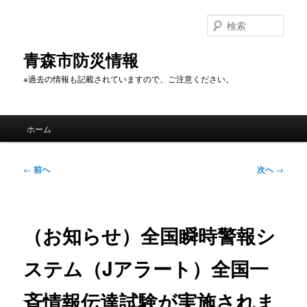
メ
イ
検
ン
索
コ
青森市防災情報
ン
※過去の情報も記載されていますので、ご注意ください。
テ
ン
ツ
メ
へ
ホーム
イ
移
ン
動
メ
投
←
前へ
次へ
→
ニ
稿
ュ
ナ
ー
ビ
ゲ
（お知らせ）全国瞬時警報シ
ー
シ
ステム（Jアラート）全国一
ョ
ン
斉情報伝達試験が実施されま