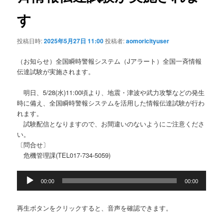
す
投稿日時:
2025年5月27日 11:00
投稿者:
aomoricityuser
（お知らせ）全国瞬時警報システム（Jアラート）全国一斉情報
伝達試験が実施されます。
明日、5/28(水)11:00頃より、地震・津波や武力攻撃などの発生
時に備え、全国瞬時警報システムを活用した情報伝達試験が行わ
れます。
試験配信となりますので、お間違いのないようにご注意くださ
い。
〔問合せ〕
危機管理課(TEL017-734-5059)
音
00:00
00:00
声
プ
レ
再生ボタンをクリックすると、音声を確認できます。
ー