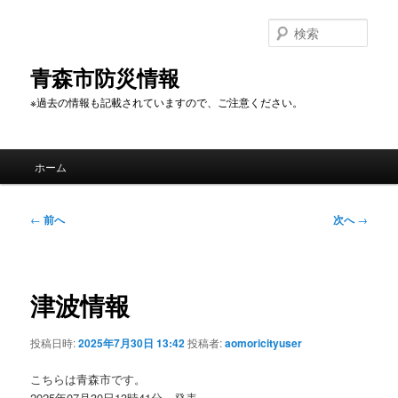
メ
イ
検
ン
索
コ
青森市防災情報
ン
※過去の情報も記載されていますので、ご注意ください。
テ
ン
ツ
メ
へ
ホーム
イ
移
ン
動
メ
投
←
前へ
次へ
→
ニ
稿
ュ
ナ
ー
ビ
ゲ
津波情報
ー
シ
投稿日時:
2025年7月30日 13:42
投稿者:
aomoricityuser
ョ
ン
こちらは青森市です。
2025年07月30日13時41分 発表