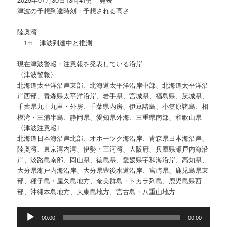
津波の予想到達時刻・予想される高さ
陸奥湾
1m 津波到達中と推測
現在津波警報・注意報を発表している沿岸
〈津波警報〉
北海道太平洋沿岸東部、北海道太平洋沿岸中部、北海道太平洋沿
岸西部、青森県太平洋沿岸、岩手県、宮城県、福島県、茨城県、
千葉県九十九里・外房、千葉県内房、伊豆諸島、小笠原諸島、相
模湾・三浦半島、静岡県、愛知県外海、三重県南部、和歌山県
〈津波注意報〉
北海道日本海沿岸北部、オホーツク海沿岸、青森県日本海沿岸、
陸奥湾、東京湾内湾、伊勢・三河湾、大阪府、兵庫県瀬戸内海沿
岸、淡路島南部、岡山県、徳島県、愛媛県宇和海沿岸、高知県、
大分県瀬戸内海沿岸、大分県豊後水道沿岸、宮崎県、鹿児島県東
部、種子島・屋久島地方、奄美群島・トカラ列島、鹿児島県西
部、沖縄本島地方、大東島地方、宮古島・八重山地方
音
00:00
00:00
声