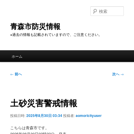
メ
イ
検
ン
索
コ
青森市防災情報
ン
※過去の情報も記載されていますので、ご注意ください。
テ
ン
ツ
メ
へ
ホーム
イ
移
ン
動
メ
投
←
前へ
次へ
→
ニ
稿
ュ
ナ
ー
ビ
ゲ
土砂災害警戒情報
ー
シ
投稿日時:
2025年8月30日 03:34
投稿者:
aomoricityuser
ョ
ン
こちらは青森市です。
2025年08月30日03時33分 発表