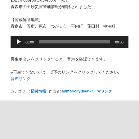
青森市の土砂災害警戒情報が解除されました。
【警戒解除地域】
青森市 五所川原市 つがる市 平内町 蓬田村 中泊町
音
00:00
00:00
声
プ
レ
再生ボタンをクリックすると、音声を確認できます。
ー
ヤ
※再生できない方は、以下のリンクをクリックしてください。
ー
音声リンク
カテゴリー:
防災情報
作成者:
aomoricityuser
パーマリンク