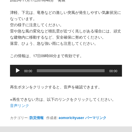
津軽、下北は、竜巻などの激しい突風が発生しやすい気象状況に
なっています。
空の様子に注意してください。
雷や急な風の変化など積乱雲が近づく兆しがある場合には、頑丈
な建物内に移動するなど、安全確保に努めてください。
落雷、ひょう、急な強い雨にも注意してください。
この情報は、17日09時00分まで有効です。
音
00:00
00:00
声
プ
レ
再生ボタンをクリックすると、音声を確認できます。
ー
ヤ
※再生できない方は、以下のリンクをクリックしてください。
ー
音声リンク
カテゴリー:
防災情報
作成者:
aomoricityuser
パーマリンク