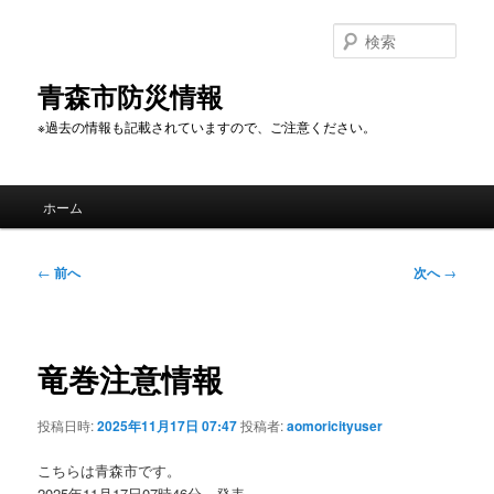
メ
イ
検
ン
索
コ
青森市防災情報
ン
※過去の情報も記載されていますので、ご注意ください。
テ
ン
ツ
メ
へ
ホーム
イ
移
ン
動
メ
投
←
前へ
次へ
→
ニ
稿
ュ
ナ
ー
ビ
ゲ
竜巻注意情報
ー
シ
投稿日時:
2025年11月17日 07:47
投稿者:
aomoricityuser
ョ
ン
こちらは青森市です。
2025年11月17日07時46分 発表