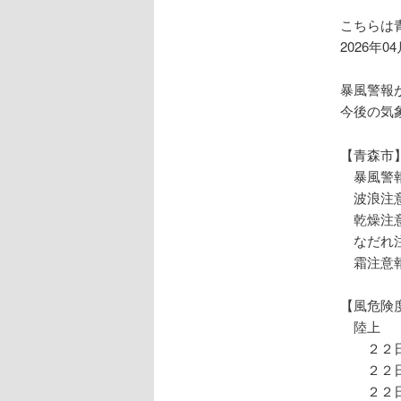
ョ
ン
こちらは
2026年0
暴風警報
今後の気
【青森市
暴風警
波浪注
乾燥注
なだれ
霜注意
【風危険
陸上
２２日
２２日
２２日