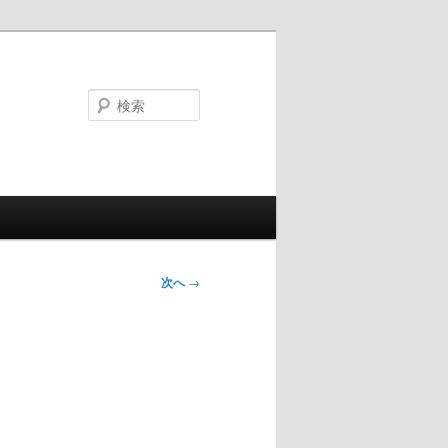
検
索
次へ
→