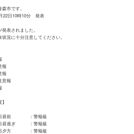
青森市です。
4月22日10時10分 発表
が発表されました。
象状況に十分注意してください。
】
報
意報
意報
注意報
報
度】
昼前 ：警報級
昼過ぎ ：警報級
夕方 ：警報級