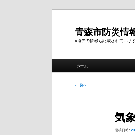
メ
イ
ン
青森市防災情
コ
※過去の情報も記載されていま
ン
テ
ン
メ
ツ
ホーム
イ
へ
ン
移
メ
投
動
←
前へ
ニ
稿
ュ
ナ
ー
ビ
気
ゲ
ー
シ
投稿日時:
2