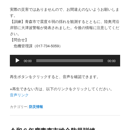
実際の災害ではありませんので、お間違えのないようお願いしま
す。
【訓練】青森市で震度６弱の揺れを観測するとともに、陸奥湾沿
岸部に大津波警報が発表されました。今後の情報に注意してくだ
さい。
【問合せ】
危機管理課（017-734-5059）
音
00:00
00:00
声
プ
レ
再生ボタンをクリックすると、音声を確認できます。
ー
ヤ
※再生できない方は、以下のリンクをクリックしてください。
ー
音声リンク
カテゴリー:
防災情報