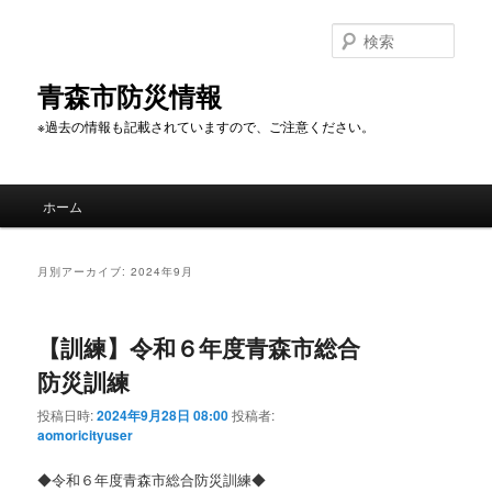
メ
サ
イ
ブ
検
ン
コ
索
コ
ン
青森市防災情報
ン
テ
※過去の情報も記載されていますので、ご注意ください。
テ
ン
ン
ツ
ツ
へ
メ
へ
移
ホーム
イ
移
動
ン
動
メ
月別アーカイブ:
2024年9月
ニ
ュ
ー
【訓練】令和６年度青森市総合
防災訓練
投稿日時:
2024年9月28日 08:00
投稿者:
aomoricityuser
◆令和６年度青森市総合防災訓練◆