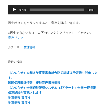
音
00:00
00:00
声
プ
レ
再生ボタンをクリックすると、音声を確認できます。
ー
ヤ
※再生できない方は、以下のリンクをクリックしてください。
ー
音声リンク
カテゴリー:
防災情報
最近の投稿
（お知らせ）令和８年度青森市総合防災訓練は予定通り開催しま
す。
国民保護関連情報 即時音声書換情報
（お知らせ）全国瞬時警報システム（Jアラート）全国一斉情報
伝達試験が実施されます
地震情報 震度４
地震情報 震度４