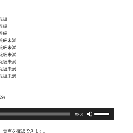
報級
報級
報級
級未満
級未満
報級未満
級未満
報級未満
報級未満
9)
ボ
00:00
リ
ュ
、音声を確認できます。
ー