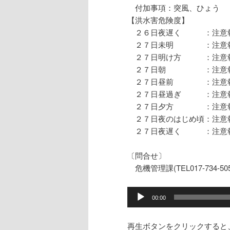
付加事項：突風、ひょう
【洪水害危険度】
２６日夜遅く ：注意
２７日未明 ：注意
２７日明け方 ：注意
２７日朝 ：注意報
２７日昼前 ：注意報
２７日昼過ぎ ：注意
２７日夕方 ：注意報
２７日夜のはじめ頃：注意
２７日夜遅く ：注意
〔問合せ〕
危機管理課(TEL017-734-505
音
00:00
声
プ
再生ボタンをクリックすると
レ