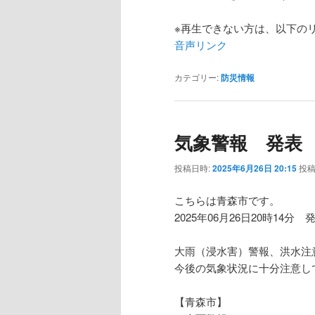
ー
※再生できない方は、以下の
ヤ
音声リンク
ー
カテゴリー:
防災情報
気象警報 発表
投稿日時:
2025年6月26日 20:15
投稿
こちらは青森市です。
2025年06月26日20時14分 
大雨（浸水害）警報、洪水注
今後の気象状況に十分注意し
【青森市】