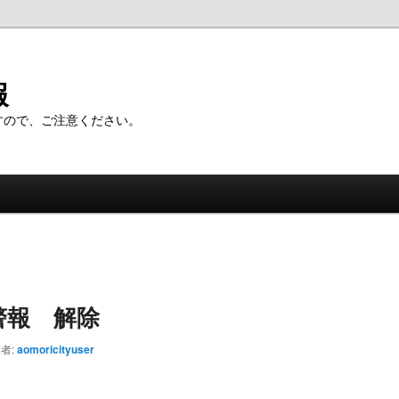
報
すので、ご注意ください。
警報 解除
者:
aomoricityuser