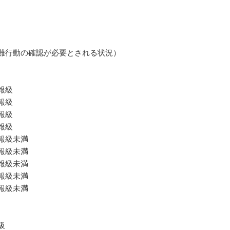
い。
難行動の確認が必要とされる状況）
報級
報級
報級
報級
級未満
級未満
報級未満
級未満
報級未満
級