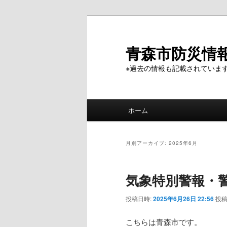
メ
サ
イ
ブ
ン
コ
青森市防災情
コ
ン
※過去の情報も記載されていま
ン
テ
テ
ン
ン
ツ
メ
ツ
へ
ホーム
イ
へ
移
ン
移
動
メ
動
月別アーカイブ:
2025年6月
ニ
ュ
気象特別警報・
ー
投稿日時:
2025年6月26日 22:56
投稿
こちらは青森市です。