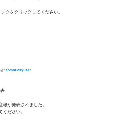
ム
リンクをクリックしてください。
調
節
に
は
上
下
矢
印
キ
者:
aomoricityuser
ー
を
発表
使
っ
意報が発表されました。
て
てください。
く
だ
さ