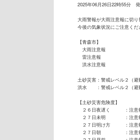
2025年06月26日22時55分 
大雨警報が大雨注意報に切り
今後の気象状況にご注意くだ
【青森市】
大雨注意報
雷注意報
洪水注意報
土砂災害：警戒レベル２（避
洪水 ：警戒レベル２（避
【土砂災害危険度】
２６日夜遅く ：注意
２７日未明 ：注意
２７日明け方 ：注意
２７日朝 ：注意報
２７日昼前 ：注意報